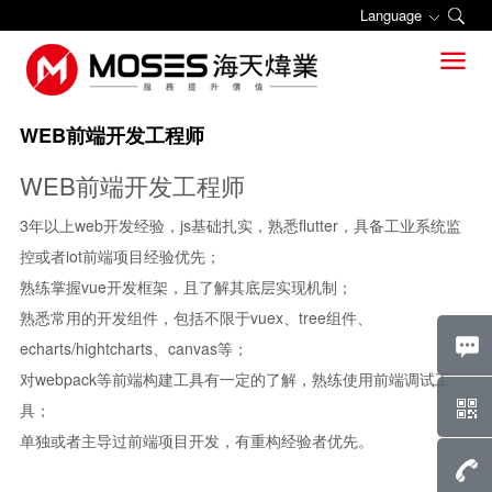
Language
招贤纳士
关于海天炜业
新闻中心
工控网络安全
系统集成与运维
功能安全
数字智能化
工业安全学院

公司简介
公司动态
网络安全
系统集成
学院介绍
WEB前端开发工程师
组织架构
行业焦点
主机安全
系统运维
课程设置
WEB前端开发工程师
发展历程
智能监控
升级改造
开班计划
3年以上web开发经验，js基础扎实，熟悉flutter，具备工业系统监
荣誉资质
安全服务
备品备件
知识库
控或者iot前端项目经验优先；
熟练掌握vue开发框架，且了解其底层实现机制；
招贤纳士
行业解决方案
增值服务
熟悉常用的开发组件，包括不限于vuex、tree组件、
联系我们
典型业绩
OPC工业数据采集与传输
echarts/hightcharts、canvas等；
对webpack等前端构建工具有一定的了解，熟练使用前端调试工
合作伙伴
具；
单独或者主导过前端项目开发，有重构经验者优先。