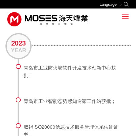
Language
关于海天炜业
关于海天炜业
新闻中心
工控网络安全
系统集成与运维
功能安全
数字智能化
工业安全学院

公司简介
公司动态
网络安全
系统集成
学院介绍
组织架构
行业焦点
主机安全
系统运维
课程设置
2023
YEAR
发展历程
智能监控
升级改造
开班计划
青岛市工业防火墙软件开发技术创新中心获
荣誉资质
安全服务
备品备件
知识库
批；
招贤纳士
行业解决方案
增值服务
联系我们
典型业绩
OPC工业数据采集与传输
青岛市工业智能态势感知专家工作站获批；
合作伙伴
取得ISO20000信息技术服务管理体系认证证
书。